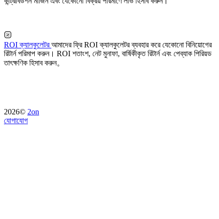
কন্ট্রিবিউশন মার্জিন এবং যেকোনো বিক্রয় পরিমাণে লাভ হিসাব করুন।
ROI ক্যালকুলেটর
আমাদের ফ্রি ROI ক্যালকুলেটর ব্যবহার করে যেকোনো বিনিয়োগের
রিটার্ন পরিমাপ করুন। ROI শতাংশ, নেট মুনাফা, বার্ষিকীকৃত রিটার্ন এবং পেব্যাক পিরিয়ড
তাৎক্ষণিক হিসাব করুন。
2026©
2on
যোগাযোগ