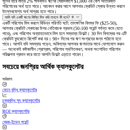
সুদের হারে মাত্র 2% পার্থক্যও ঋণের মেয়াদকালে $1,000 এর বেশি অতিরিক্ত
পরিশোধের অর্থ হতে পারে। আবেদন করার আগে আপনার ক্রেডিট স্কোর উন্নত করলে
উল্লেখযোগ্য অর্থ সাশ্রয় হতে পারে।
আমি যদি একটি ঋণের কিস্তি মিস করি তাহলে কী হবে?
একটি পরিশোধ মিস করলে বিভিন্ন পরিণতি ঘটে: তাৎক্ষণিক বিলম্ব ফি ($25-50),
আপনার ক্রেডিট স্কোরের উপর নেতিবাচক প্রভাব (50-100 পয়েন্ট পর্যন্ত কমে যেতে
পারে), এবং পরিশোধ অব্যাহতভাবে মিস হলে সম্ভাব্য ডিফল্ট। 30 দিন বিলম্বের পর এটি
ক্রেডিট ব্যুরোতে রিপোর্ট করা হয়। 90+ দিনের পর ঋণ সংগ্রহের জন্য পাঠানো হতে
পারে। আপনি যদি সমস্যায় পড়েন, অবিলম্বে আপনার ঋণদাতার সাথে যোগাযোগ করুন
— অনেকেই কষ্টকালীন প্রোগ্রাম, পরিশোধ স্থগিতকরণ, অথবা সংশোধিত পরিশোধ
পরিকল্পনা প্রদান করে যাতে আপনি ডিফল্ট এড়াতে পারেন।
সবচেয়ে জনপ্রিয় আর্থিক ক্যালকুলেটর
সর্বকাল
বেতন বৃদ্ধি ক্যালকুলেটর
চক্রবৃদ্ধি সুদ ক্যালকুলেটর
ROI ক্যালকুলেটর
ব্রেক-ইভেন পয়েন্ট