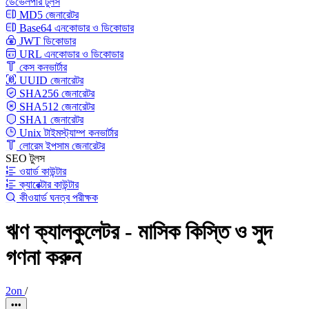
ডেভেলপার টুলস
MD5 জেনারেটর
Base64 এনকোডার ও ডিকোডার
JWT ডিকোডার
URL এনকোডার ও ডিকোডার
কেস কনভার্টার
UUID জেনারেটর
SHA256 জেনারেটর
SHA512 জেনারেটর
SHA1 জেনারেটর
Unix টাইমস্ট্যাম্প কনভার্টার
লোরেম ইপসাম জেনারেটর
SEO টুলস
ওয়ার্ড কাউন্টার
ক্যারেক্টার কাউন্টার
কীওয়ার্ড ঘনত্ব পরীক্ষক
ঋণ ক্যালকুলেটর - মাসিক কিস্তি ও সুদ
গণনা করুন
2on
/
•••