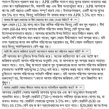
শতাংশ হিসেবে প্রকাশ করা হয়। APR (বার্ষিক শতাংশ হার) সুদের হারসহ অন্যান্য খরচ
যেমন ঋণ প্রক্রিয়াকরণ ফি, সমাপনী খরচ এবং বীমা অন্তর্ভুক্ত করে। APR আপনাকে
ঋণের মোট খরচের একটি আরও সম্পূর্ণ ধারণা দেয়। উদাহরণস্বরূপ, একটি ঋণের সুদের
হার 5% হতে পারে, কিন্তু অতিরিক্ত ফি থাকার কারণে তার APR 5.5% হতে পারে।
আমার কি স্বল্প মেয়াদের না দীর্ঘ মেয়াদের ঋণ বেছে নেওয়া উচিত?
স্বল্প মেয়াদ (12-36 মাস) মানে উচ্চ মাসিক পরিশোধ কিন্তু মোট কম সুদ প্রদান। দীর্ঘ
মেয়াদ (60-84 মাস) আপনার মাসিক পরিশোধ কমায় কিন্তু মোট সুদের খরচ
উল্লেখযোগ্যভাবে বাড়ায়। আপনার বাজেটের উপর ভিত্তি করে নির্বাচন করুন: যদি
আপনি বেশি পরিশোধ বহন করতে পারেন, স্বল্প মেয়াদ দীর্ঘমেয়াদে অর্থ সাশ্রয় করে। যদি
নগদ প্রবাহের জন্য কম মাসিক পরিশোধের প্রয়োজন হয়, দীর্ঘ মেয়াদ নমনীয়তা প্রদান
করে কিন্তু সামগ্রিকভাবে বেশি খরচ হয়।
আমি কি কোনো জরিমানা ছাড়াই আগেভাগে আমার ঋণ পরিশোধ করতে পারি?
এটি আপনার ঋণ চুক্তির উপর নির্ভর করে। অনেক ব্যক্তিগত ঋণ এবং অটো ঋণ
জরিমানা ছাড়াই আগাম পরিশোধের অনুমতি দেয়, যা আপনাকে সুদ সাশ্রয় করতে সাহায্য
করতে পারে। তবে, কিছু ঋণদাতা হারানো সুদ পুনরুদ্ধারের জন্য আগাম পরিশোধ জরিমানা
(সাধারণত অবশিষ্ট ব্যালেন্সের 2-5%) ধার্য করে। স্বাক্ষর করার আগে সর্বদা আপনার ঋণ
চুক্তিতে আগাম পরিশোধের শর্তগুলি পরীক্ষা করুন। যদি আগাম পরিশোধ আপনার জন্য
গুরুত্বপূর্ণ হয়, বিশেষভাবে “কোনো আগাম পরিশোধ জরিমানা নেই” বলে বিজ্ঞাপিত ঋণ
খুঁজুন।
আমার ক্রেডিট স্কোর কীভাবে আমার ঋণের শর্তাবলীকে প্রভাবিত করে?
আপনার ক্রেডিট স্কোর সরাসরি আপনার সুদের হার এবং ঋণ অনুমোদন উভয়কেই
প্রভাবিত করে। উৎকৃষ্ট ক্রেডিট (750+) সাধারণত সর্বনিম্ন হারের জন্য যোগ্য হয়, যা
কখনও কখনও গড় ক্রেডিট স্কোরের তুলনায় 3-5% কম। দুর্বল ক্রেডিট (630 এর
নিচে) 10-15% বেশি হার বা ঋণ প্রত্যাখ্যানের ফল হতে পারে। $20,000 ঋণের উপর