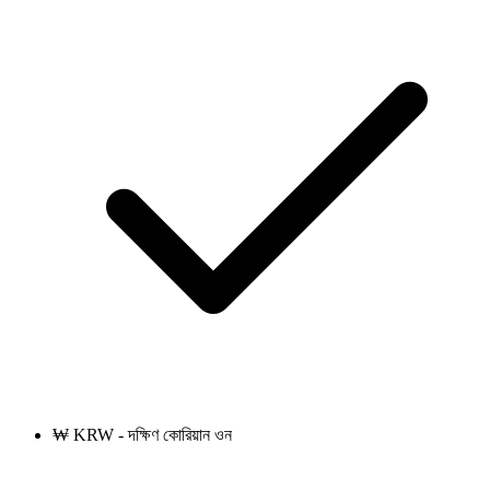
₩ KRW - দক্ষিণ কোরিয়ান ওন